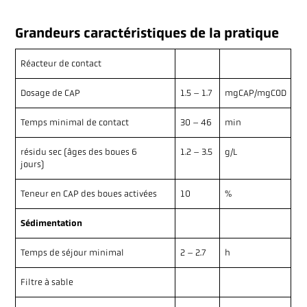
PUBLICATIONS
Grandeurs caractéristiques de la pratique
Réacteur de contact
A PROPOS DE LA
PLATEFORME
Dosage de CAP
1.5 – 1.7
mgCAP/mgCOD
Temps minimal de contact
30 – 46
min
résidu sec (âges des boues 6
1.2 – 3.5
g/L
FAQ
jours)
CONTACT
Teneur en CAP des boues activées
10
%
Sédimentation
Temps de séjour minimal
2 – 2.7
h
Filtre à sable