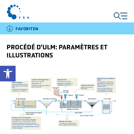
FAVORITEN
DE
FR
IT
EN
PROCÉDÉ D’ULM: PARAMÈTRES ET
ILLUSTRATIONS
RÉALISATIONS DANS LES
STEP
Open toolbar
PROCÉDÉ
INDUSTRIE ET
ARTISANAT