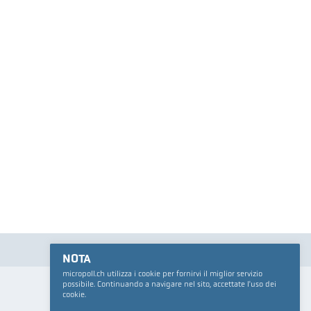
NOTA
micropoll.ch utilizza i cookie per fornirvi il miglior servizio
possibile. Continuando a navigare nel sito, accettate l'uso dei
cookie.
VSA-Plattform