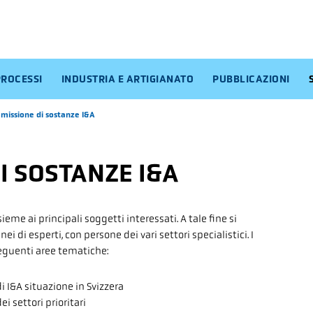
PROCESSI
INDUSTRIA E ARTIGIANATO
PUBBLICAZIONI
missione di sostanze I&A
I SOSTANZE I&A
ieme ai principali soggetti interessati. A tale fine si
 di esperti, con persone dei vari settori specialistici. I
seguenti aree tematiche:
i I&A situazione in Svizzera
i settori prioritari