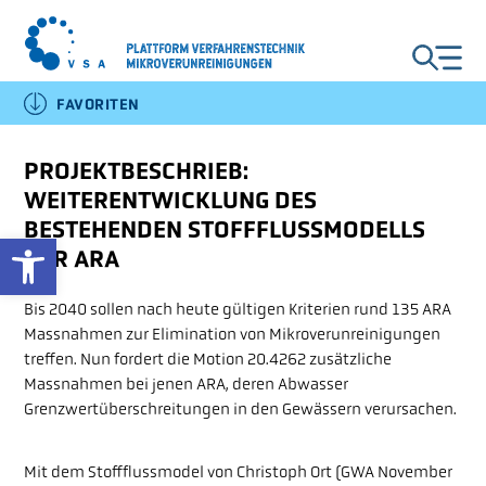
FAVORITEN
DE
FR
IT
EN
PROJEKTBESCHRIEB:
WEITERENTWICKLUNG DES
ARA AUSBAU
BESTEHENDEN STOFFFLUSSMODELLS
Open toolbar
FÜR ARA
VERFAHREN
Bis 2040 sollen nach heute gültigen Kriterien rund 135 ARA
Massnahmen zur Elimination von Mikroverunreinigungen
treffen. Nun fordert die Motion 20.4262 zusätzliche
INDUSTRIE UND
Massnahmen bei jenen ARA, deren Abwasser
GEWERBE
Grenzwertüberschreitungen in den Gewässern verursachen.
Mit dem Stoffflussmodel von Christoph Ort (GWA November