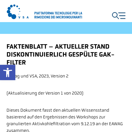
DE
FR
IT
EN
FAKTENBLATT – AKTUELLER STAND
DISKONTINUIERLICH GESPÜLTE GAK-
POTENZIAMENTO DEGLI
FILTER
IDA
Open toolbar
Eawag und VSA, 2023, Version 2
PROCESSI
(Aktualisierung der Version 1 von 2020)
INDUSTRIA E
Dieses Dokument fasst den aktuellen Wissensstand
basierend auf den Ergebnissen des Workshops zur
ARTIGIANATO
granulierten Aktivkohlefiltration vom 9.12.19 an der EAWAG
zusammen.